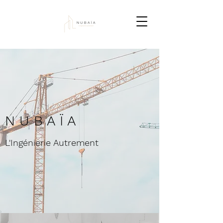
N U B A Ï A
L'Ingénierie Autrement